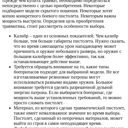
Прежде чем купить травмат, необходимо определиться
непосредственно с целью приобретения. Некоторые
подбирают модели скрытого ношения. Некоторые хотят
копию конкретного боевого пистолета. Некоторым важна
мощность выстрела. Определив цель приобретения
травматика, стоит рассмотреть особенности выбора.
Калибр – один из основных показателей. Чем калибр
больше, тем больше габариты пистолета. Нужно сказать,
что во время самозащиты урон нападающему может
причинить и оружие небольшого размера, но оружие с
большим калибром более эффективно, так как
останавливающее действие выше.
Требуется обращать внимание на то, какие типы
боеприпасов подходят для выбранной модели. Не все
изготавливаемые резиновые патроны могут
использоваться разными видами оружия. Большое
внимание требуется уделять разрешенной дульной
энергии патрона. Если выбирается боеприпас, где
мощность выше установленных требований, то можно
просто сломать пистолет.
Материал, из которого сделан травматический пистолет,
также имеет немаловажное значение во время выбора.
Пистолет, сделанный из непрочных материалов, может
выйти из строя в самое неподходящее время.